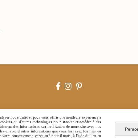
e



lyser notre trafic et pour vous offrir une meilleure expérience à
s cookies ou d'autres technologies pour stocker et accéder à des
lement des informations sur l'utilisation de notre site avec nos
Perso
Autoriser
Facebook est désactivé.
lles-ci avec d'autres informations que vous leur avez fournies ou
er votre consentement, enregistré pour 6 mois, à l'aide du lien en