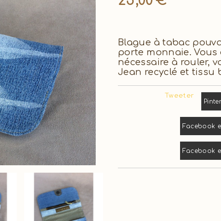
25,00
€
Blague à tabac pouvan
porte monnaie. Vous
nécessaire à rouler, 
Jean recyclé et tissu 
Tweeter
Pinte
Facebook es
Facebook es