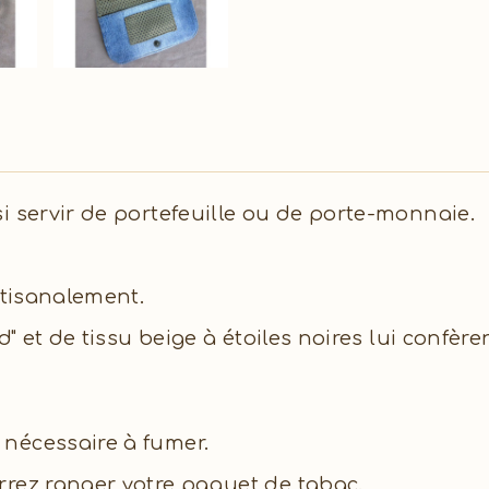
i servir de portefeuille ou de porte-monnaie.
rtisanalement.
d" et de tissu beige à étoiles noires lui confèr
nécessaire à fumer.
rrez ranger votre paquet de tabac.