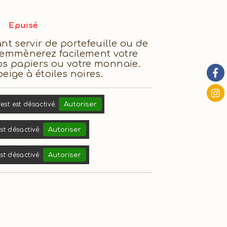
Epuisé
t servir de portefeuille ou de
 emmènerez facilement votre
vos papiers ou votre monnaie.
beige à étoiles noires.
Autoriser
rest est désactivé.
Autoriser
t désactivé.
Autoriser
t désactivé.