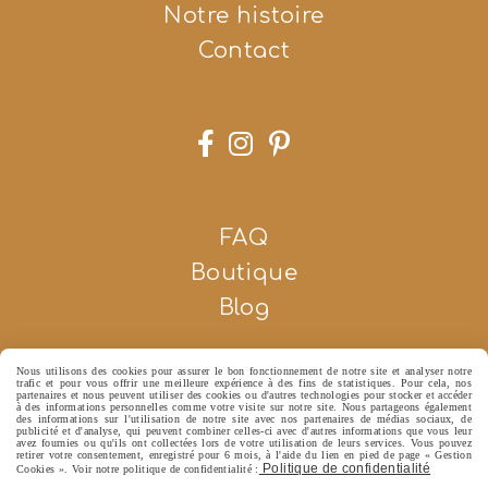
Notre histoire
Contact



FAQ
Boutique
Blog
Nous utilisons des cookies pour assurer le bon fonctionnement de notre site et analyser notre
trafic et pour vous offrir une meilleure expérience à des fins de statistiques. Pour cela, nos
Autoriser
Facebook est désactivé.
partenaires et nous peuvent utiliser des cookies ou d'autres technologies pour stocker et accéder
à des informations personnelles comme votre visite sur notre site. Nous partageons également
des informations sur l'utilisation de notre site avec nos partenaires de médias sociaux, de
publicité et d'analyse, qui peuvent combiner celles-ci avec d'autres informations que vous leur
avez fournies ou qu'ils ont collectées lors de votre utilisation de leurs services. Vous pouvez
retirer votre consentement, enregistré pour 6 mois, à l'aide du lien en pied de page « Gestion
Politique de confidentialité
MENTIONS LÉGALES
CONDITIONS GÉNÉRALES DE VENTE
Cookies ». Voir notre politique de confidentialité :