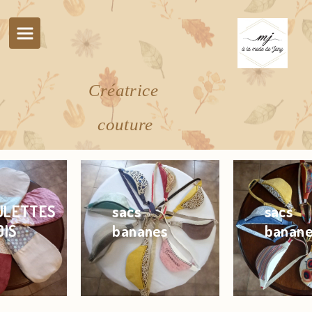
Panneau de gestion des cookies
Créatrice
couture
sacs
sacs
bananes
bananes